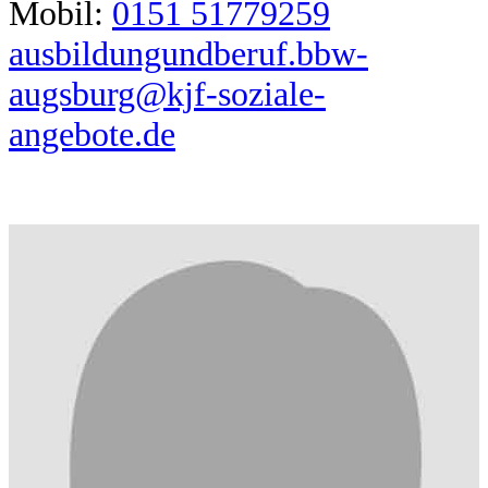
Mobil:
0151 51779259
ausbildungundberuf.bbw-
augsburg@kjf-soziale-
angebote.de