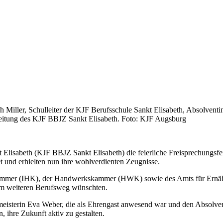
h Miller, Schulleiter der KJF Berufsschule Sankt Elisabeth, Absolvent
leitung des KJF BBJZ Sankt Elisabeth. Foto: KJF Augsburg
Elisabeth (KJF BBJZ Sankt Elisabeth) die feierliche Freisprechungsfei
 und erhielten nun ihre wohlverdienten Zeugnisse.
skammer (IHK), der Handwerkskammer (HWK) sowie des Amts für Ernähru
rem weiteren Berufsweg wünschten.
isterin Eva Weber, die als Ehrengast anwesend war und den Absolvent
ihre Zukunft aktiv zu gestalten.