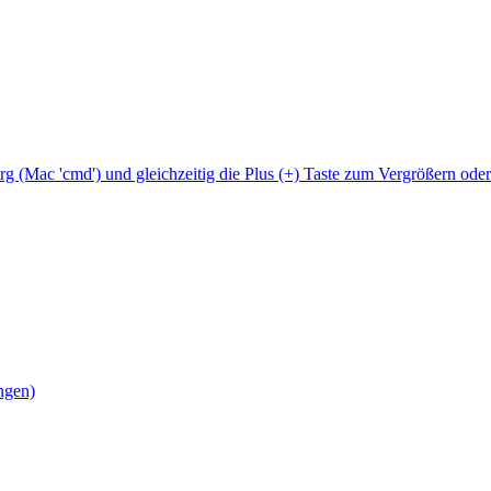
Strg (Mac 'cmd') und gleichzeitig die Plus (+) Taste zum Vergrößern ode
ngen)