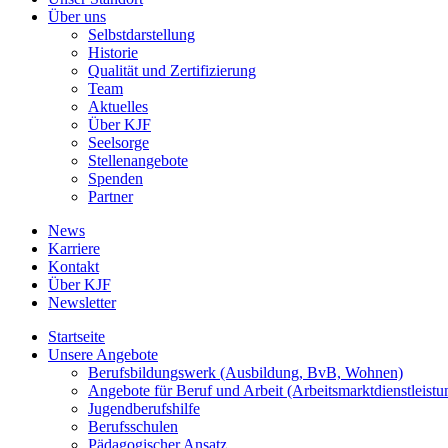
Über uns
Selbstdarstellung
Historie
Qualität und Zertifizierung
Team
Aktuelles
Über KJF
Seelsorge
Stellenangebote
Spenden
Partner
News
Karriere
Kontakt
Über KJF
Newsletter
Startseite
Unsere Angebote
Berufsbildungswerk (Ausbildung, BvB, Wohnen)
Angebote für Beruf und Arbeit (Arbeitsmarktdienstleistu
Jugendberufshilfe
Berufsschulen
Pädagogischer Ansatz