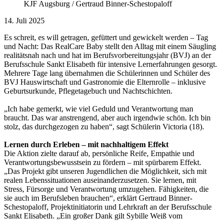
KJF Augsburg / Gertraud Binner-Schestopaloff
14. Juli 2025
Es schreit, es will getragen, gefüttert und gewickelt werden – Tag
und Nacht: Das RealCare Baby stellt den Alltag mit einem Säugling
realitätsnah nach und hat im Berufsvorbereitungsjahr (BVJ) an der
Berufsschule Sankt Elisabeth für intensive Lernerfahrungen gesorgt.
Mehrere Tage lang übernahmen die Schülerinnen und Schüler des
BVJ Hauswirtschaft und Gastronomie die Elternrolle – inklusive
Geburtsurkunde, Pflegetagebuch und Nachtschichten.
„Ich habe gemerkt, wie viel Geduld und Verantwortung man
braucht. Das war anstrengend, aber auch irgendwie schön. Ich bin
stolz, das durchgezogen zu haben“, sagt Schülerin Victoria (18).
Lernen durch Erleben –
mit nachhaltigem Effekt
Die Aktion zielte darauf ab, persönliche Reife, Empathie und
Verantwortungsbewusstsein zu fördern – mit spürbarem Effekt.
„Das Projekt gibt unseren Jugendlichen die Möglichkeit, sich mit
realen Lebenssituationen auseinanderzusetzen. Sie lernen, mit
Stress, Fürsorge und Verantwortung umzugehen. Fähigkeiten, die
sie auch im Berufsleben brauchen“, erklärt Gertraud Binner-
Schestopaloff, Projektinitiatorin und Lehrkraft an der Berufsschule
Sankt Elisabeth. „Ein großer Dank gilt Sybille Weiß vom